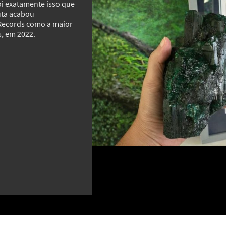
oi exatamente isso que
uta acabou
MAIS GALERIAS
Records como a maior
s, em 2022.
Lanolina: a origem curiosa de um
Canet
ingrediente presente em inúmeros
que r
cosméticos
o mu
16
6
s
Cidad