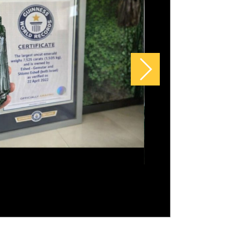
a Bic: a história do objeto simples
evolucionou a escrita e conquistou
ndo
es que têm São Miguel Arcanjo