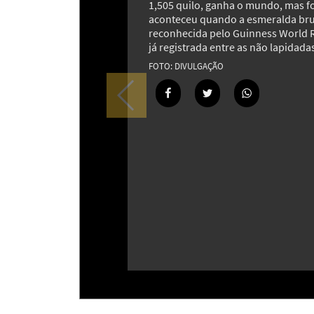
1,505 quilo, ganha o mundo, mas f
aconteceu quando a esmeralda br
reconhecida pelo Guinness World 
já registrada entre as não lapidada
DIVULGAÇÃO
Caverna de Gelo Vatnajökull: o
espetáculo escondido sob a maior
geleira da Europa
13
Coadjuvantes nas animações, esse