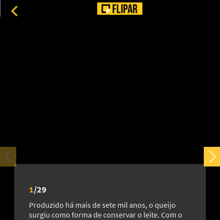
‘Outra Mamãe’: novo terror com Jessica Chastain
impressiona público antes mesmo da estreia nos cinemas
8
1
/
29
Produzido há mais de sete mil anos, o queijo
Patrimônio natural ameaçado: conheça árvores
surgiu como forma de conservar o leite. Com o