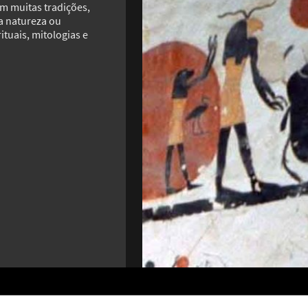
Em muitas tradições,
a natureza ou
MAIS GALERIAS
ituais, mitologias e
Belas
te
QR Code: entenda como funciona e
encan
saiba usá-lo com segurança
cuida
19
11