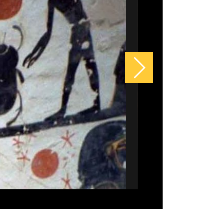
 e ornamentais, as suculentas
tam pela beleza e exigem poucos
dos.