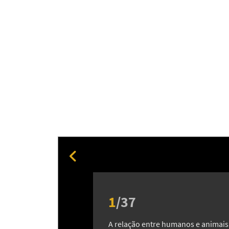
1
/
37
A relação entre humanos e animais 