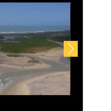
ogh: a vida intensa e a genialidade
rás das obras eternas