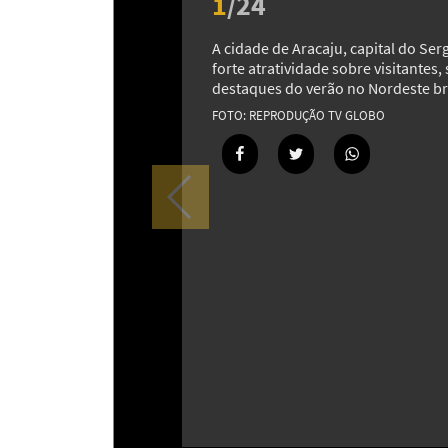
1
/
24
A cidade de Aracaju, capital do Ser
forte atratividade sobre visitantes
destaques do verão no Nordeste bra
REPRODUÇÃO TV GLOBO
Tangerina: muito além dos gomos
fruta cheia de curiosidades
15