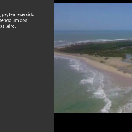
gipe, tem exercido
, sendo um dos
sileiro.
MAIS GALERIAS
Conheça flores raras, ameaçadas e
exóticas que impressionam pela
, uma
aparência, pela história ou pela
Van G
dificuldade de serem encontradas
por t
25
13