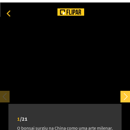
O mistério do ouro nas árvores: como eucaliptos revelam
riquezas escondidas no subsolo
10
1
/
21
O bonsai surgiu na China como uma arte milenar.