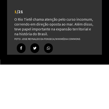
1
/
21
O Rio Tietê chama atenção pelo curso incomum,
correndo em direção oposta ao mar. Além disso,
teve papel importante na expansão territorial e
na história do Brasil.
JOSE REYNALDO DA FONSECA/WIKIMÉDIA COMMONS
Cidades que têm São Miguel Arcanjo como padroeiro:
príncipe dos exércitos celestiais
21