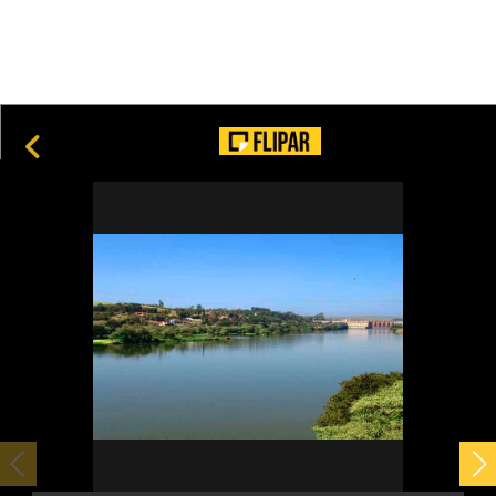
Coadjuvantes nas animações, esses personagens
conquistaram o carinho do público
20
Harvard: por que ela é considerada uma das melhores
universidades do mundo?
6