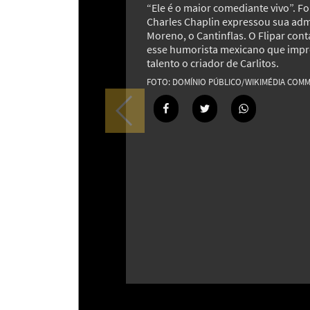
“Ele é o maior comediante vivo”. Fo
Charles Chaplin expressou sua ad
Moreno, o Cantinflas. O Flipar cont
esse humorista mexicano que imp
talento o criador de Carlitos.
DOMÍNIO PÚBLICO/WIKIMÉDIA COM
Mistérios e travessuras: o fascinan
mundo de gnomos e duendes
18