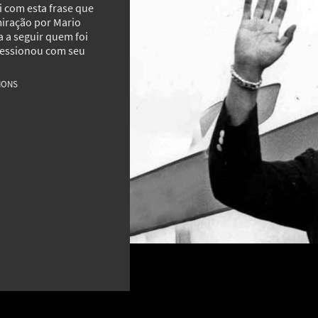
i com esta frase que
miração por Mario
a a seguir quem foi
ressionou com seu
MAIS GALERIAS
MONS
Belas
te
QR Code: entenda como funciona e
encan
saiba usá-lo com segurança
cuida
19
11