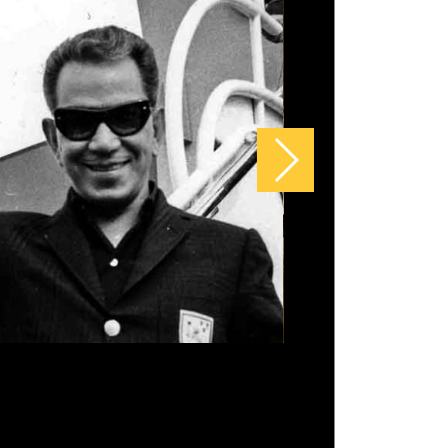
 e ornamentais, as suculentas
tam pela beleza e exigem poucos
dos.