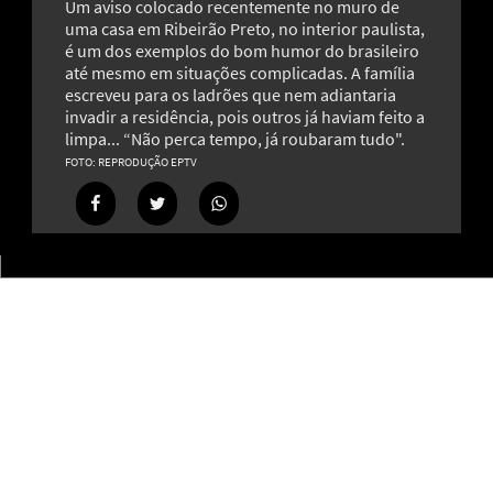
Um aviso colocado recentemente no muro de
uma casa em Ribeirão Preto, no interior paulista,
é um dos exemplos do bom humor do brasileiro
até mesmo em situações complicadas. A família
escreveu para os ladrões que nem adiantaria
Erva-cidreira: fácil de cultivar e conhecida por ajudar a
invadir a residência, pois outros já haviam feito a
manter a calma
limpa... “Não perca tempo, já roubaram tudo".
20
REPRODUÇÃO EPTV
Muito além das unhas: os diferentes usos do esmalte na
estética, arte e decoração
18