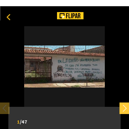
24
Construções marcantes que chamam atenção no Canadá
15
1
/
47