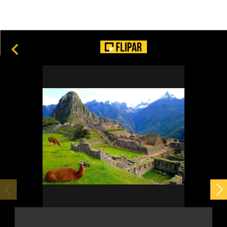
Jequitibá: gigante das florestas brasileiras impressiona
por tamanho e longevidade.
9