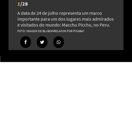
1
/
28
A data de 24 de julho representa um marco
importante para um dos lugares mais admirados
e visitados do mundo: Macchu Picchu, no Peru.
Dos rios aos oceanos: conheça diferentes tipos de
IMAGEM DE BLUBONRELAXON POR PIXABAY
embarcações pelo mundo.
23
Irritado? Veja alimentos que podem contribuir para o bom
humor
11