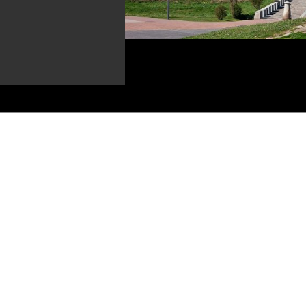
para
Mukaab: Arábia Saudita aposta em
Edwin
ida’
megacubo que promete ser o maior
Andra
edifício do mundo
filho
8
8
onda
Acervo de Jô Soares é doado ao Retiro
Vitra
dos Artistas no Rio de Janeiro
cons
8
18