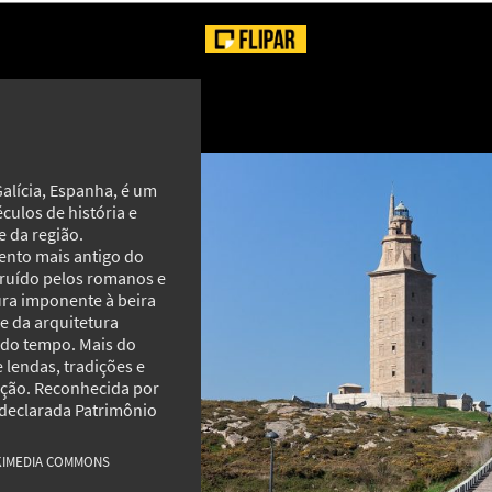
Galícia, Espanha, é um
ulos de história e
 da região.
ento mais antigo do
truído pelos romanos e
tura imponente à beira
e da arquitetura
 do tempo. Mais do
 lendas, tradições e
ação. Reconhecida por
i declarada Patrimônio
MAIS GALERIAS
IKIMEDIA COMMONS