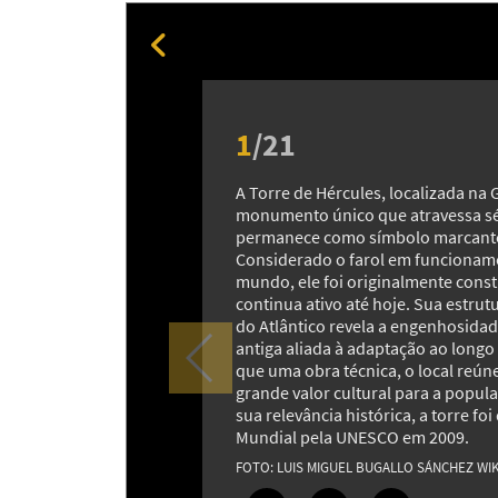
1
/
21
A Torre de Hércules, localizada na 
monumento único que atravessa séc
permanece como símbolo marcante
Considerado o farol em funcionam
mundo, ele foi originalmente cons
continua ativo até hoje. Sua estru
do Atlântico revela a engenhosidad
antiga aliada à adaptação ao longo
que uma obra técnica, o local reúne
grande valor cultural para a popul
sua relevância histórica, a torre fo
Mundial pela UNESCO em 2009.
LUIS MIGUEL BUGALLO SÁNCHEZ W