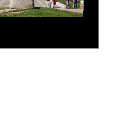
 Luisi revela como adotou Claudio
de e fala sobre relação de pai e
is: delicadeza, luz e cor em
truções que impressionam