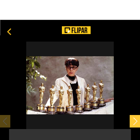
8
O mistério do ouro nas árvores: como eucaliptos revelam
riquezas escondidas no subsolo
10