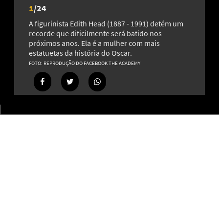
1
/
24
A figurinista Edith Head (1887 - 1991) detém um
recorde que dificilmente será batido nos
próximos anos. Ela é a mulher com mais
estatuetas da história do Oscar.
Samantha Morton revela ‘truque’ que a fez se destacar
REPRODUÇÃO DO FACEBOOK THE ACADEMY
com apenas 10 minutos de tela em ‘A Odisseia’
8
Estudo revela como nanoplásticos podem aumentar a
absorção de metal tóxico pela alface