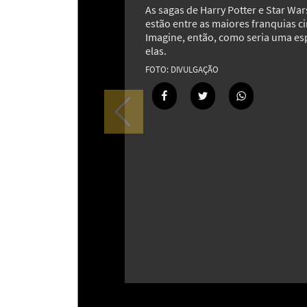
As sagas de Harry Potter e Star War
estão entre as maiores franquias c
Imagine, então, como seria uma es
elas.
DIVULGAÇÃO
Van Gogh: a vida intensa e a genia
por trás das obras eternas
13