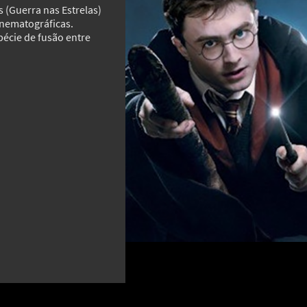
s (Guerra nas Estrelas)
inematográficas.
pécie de fusão entre
MAIS GALERIAS
Estudo revela que o chiado das jiboias
‘Outr
lidade
pode funcionar como uma assinatura
Chast
sonora
mesm
8
8