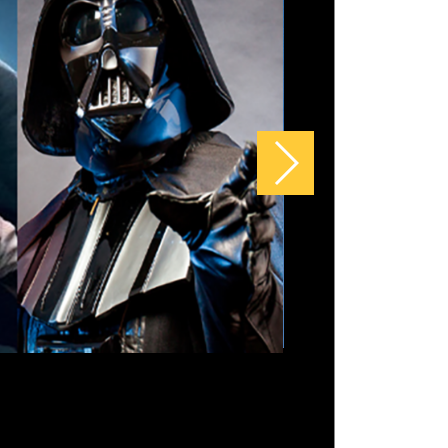
a Mamãe’: novo terror com Jessica
ain impressiona público antes
o da estreia nos cinemas