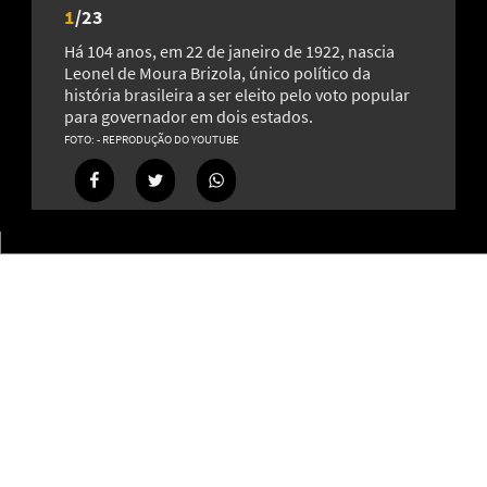
1
/
23
Há 104 anos, em 22 de janeiro de 1922, nascia
Leonel de Moura Brizola, único político da
história brasileira a ser eleito pelo voto popular
para governador em dois estados.
Cidades que têm São Miguel Arcanjo como padroeiro:
- REPRODUÇÃO DO YOUTUBE
príncipe dos exércitos celestiais
21
História de Ouro Branco segue junto com a famosa Ouro
Preto