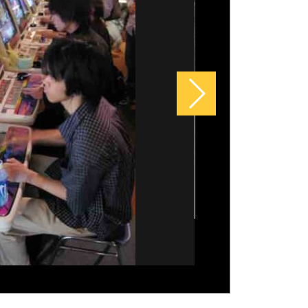
ogh: a vida intensa e a genialidade
rás das obras eternas
imônio natural ameaçado: conheça