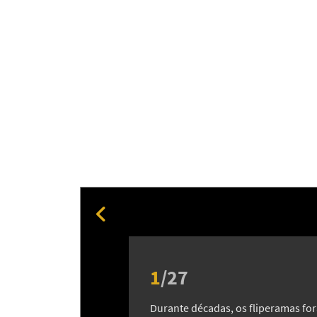
1
/
27
Durante décadas, os fliperamas f