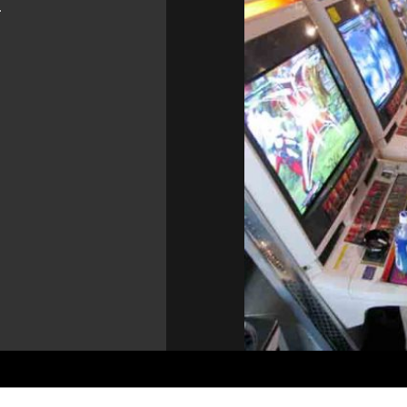
.
MAIS GALERIAS
Conheça flores raras, ameaçadas e
exóticas que impressionam pela
, uma
aparência, pela história ou pela
Van G
dificuldade de serem encontradas
por t
25
13
ias
‘Outra Mamãe’: novo terror com Jessica
Patr