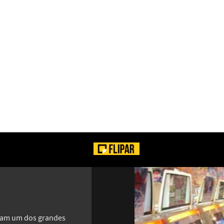
VEJA!
oram um dos grandes