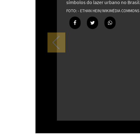
símbolos do lazer urbano no Brasil
- ETHAN HEIN/WIKIMÉDIA COMMONS
Tangerina: muito além dos gomos
fruta cheia de curiosidades
15
Estudo revela que o chiado das jibo