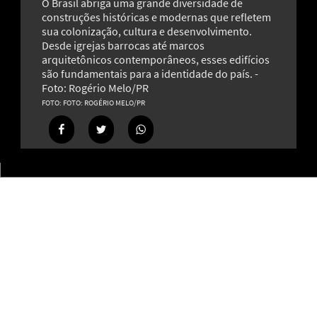
O Brasil abriga uma grande diversidade de
construções históricas e modernas que refletem
sua colonização, cultura e desenvolvimento.
Desde igrejas barrocas até marcos
arquitetônicos contemporâneos, esses edifícios
Patrimônio natural ameaçado: conheça árvores
são fundamentais para a identidade do país. -
brasileiras que correm risco de desaparecer
Foto: Rogério Melo/PR
13
FOTO: ROGÉRIO MELO/PR
‘Lagoa dos Ventos’: complexo no sertão do Piauí abastece
milhões de casas e lidera geração eólica no Brasil
8