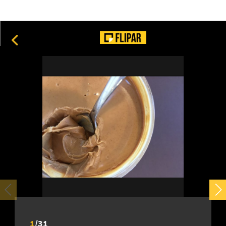
24
Construções marcantes que chamam atenção no Canadá
15
1
/
31