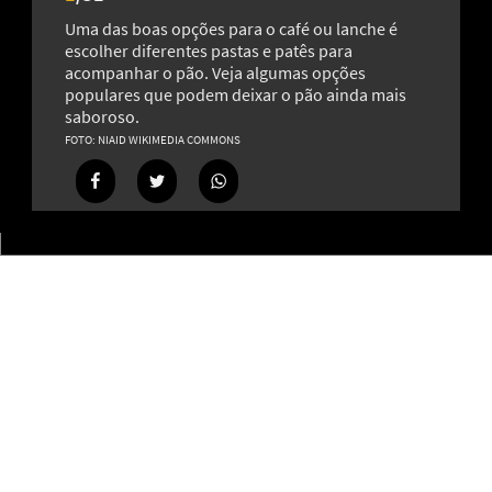
Uma das boas opções para o café ou lanche é
escolher diferentes pastas e patês para
acompanhar o pão. Veja algumas opções
populares que podem deixar o pão ainda mais
Erva-cidreira: fácil de cultivar e conhecida por ajudar a
saboroso.
manter a calma
NIAID WIKIMEDIA COMMONS
20
Muito além das unhas: os diferentes usos do esmalte na
estética, arte e decoração
18