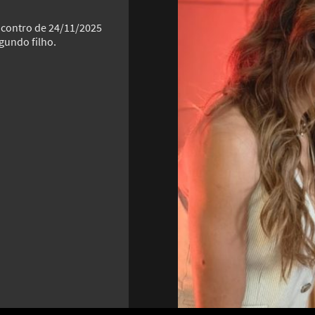
Encontro de 24/11/2025
gundo filho.
MAIS GALERIAS
Complexo B: para que serve cada
Não é
vitamina e onde encontrar
do D
12
8