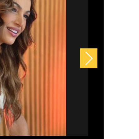
 só no Ceará: veja outras estátuas
iabo ao redor do mundo