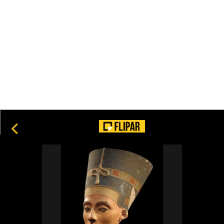
tamanhos e adaptações
30
Oded Fehr confirma retorno como Ardeth Bay em ‘A
Múmia 4’
8