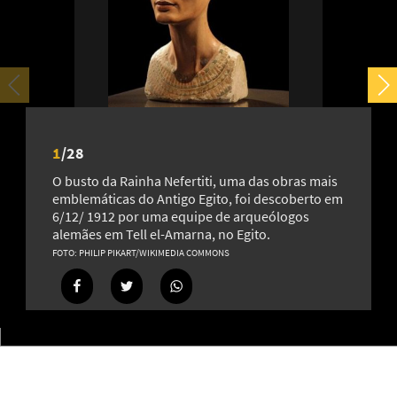
Da Itália ao mundo: a fascinante trajetória da mortadela
1
/
28
21
O busto da Rainha Nefertiti, uma das obras mais
emblemáticas do Antigo Egito, foi descoberto em
6/12/ 1912 por uma equipe de arqueólogos
alemães em Tell el-Amarna, no Egito.
PHILIP PIKART/WIKIMEDIA COMMONS
Kit Connor será o Ciclope no novo filme dos X-Men da