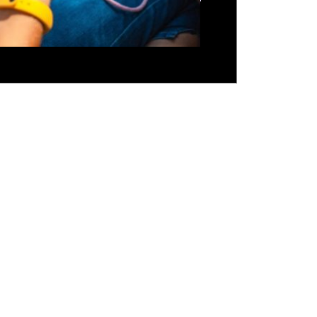
 e ornamentais, as suculentas
tam pela beleza e exigem poucos
dos.
cidreira: fácil de cultivar e
cida por ajudar a manter a calma