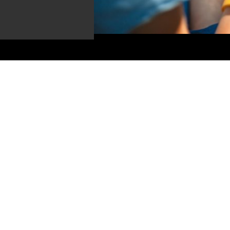
Belas
te
QR Code: entenda como funciona e
encan
saiba usá-lo com segurança
cuida
19
11
s de
Construções marcantes que chamam
Erva-
atenção no Canadá
conhe
15
20