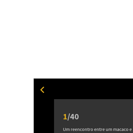
1
/
40
Um reencontro entre um macaco e 