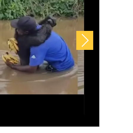
s escuros: muito além da estética,
iado da saúde dos olhos
tha Morton revela ‘truque’ que a