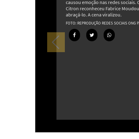
causou emoção nas redes sociais
Citron reconheceu Fabrice Moudou
abraçá-lo. A cena viralizou.
REPRODUÇÃO REDES SOCIAIS ONG P
Cidade holandesa de Zwolle inova 
pavimentar rua com plástico recicl
18
O segredo do “estalinho”: por que 