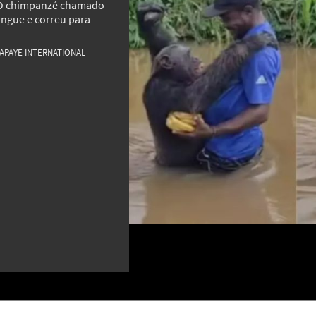
. O chimpanzé chamado
ngue e correu para
MAIS GALERIAS
APAYE INTERNATIONAL
‘Formigueiro humano’: Taboão da Serra
ao
é a cidade mais densamente povoada
Óculo
ável
do Brasil
um al
12
9
alguns
O mistério do ouro nas árvores: como
Saman