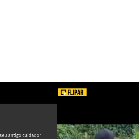
VEJA!
seu antigo cuidador