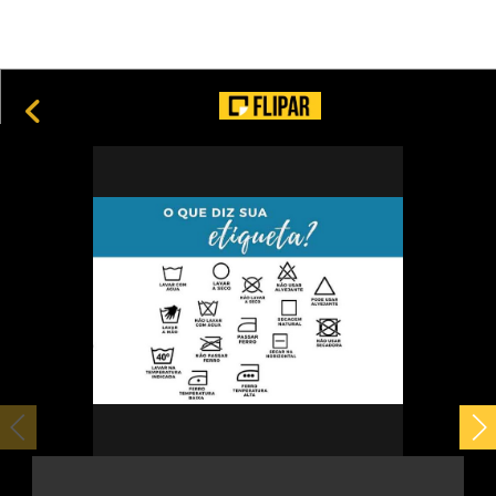
24
Construções marcantes que chamam atenção no Canadá
15