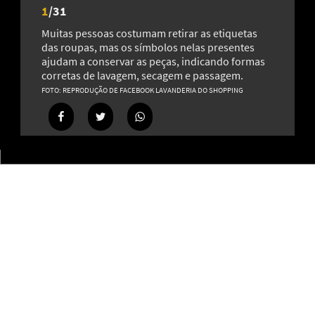
1
/
31
Muitas pessoas costumam retirar as etiquetas
das roupas, mas os símbolos nelas presentes
ajudam a conservar as peças, indicando formas
corretas de lavagem, secagem e passagem.
Erva-cidreira: fácil de cultivar e conhecida por ajudar a
REPRODUÇÃO DE FACEBOOK LAVANDERIA DO SHOPPING
manter a calma
20
Muito além das unhas: os diferentes usos do esmalte na
estética, arte e decoração