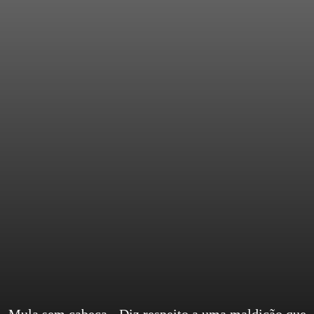
Mula sem cabeça - Diz respeito a uma maldição que