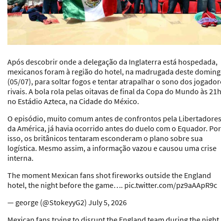
Após descobrir onde a delegação da Inglaterra está hospedada,
mexicanos foram à região do hotel, na madrugada deste domin
(05/07), para soltar fogos e tentar atrapalhar o sono dos jogador
rivais. A bola rola pelas oitavas de final da Copa do Mundo às 21h
no Estádio Azteca, na Cidade do México.
O episódio, muito comum antes de confrontos pela Libertadore
da América, já havia ocorrido antes do duelo com o Equador. Por
isso, os britânicos tentaram esconderam o plano sobre sua
logística. Mesmo assim, a informação vazou e causou uma crise
interna.
The moment Mexican fans shot fireworks outside the England
hotel, the night before the game…. pic.twitter.com/pz9aAApR9c
— george (@StokeyyG2) July 5, 2026
Mexican fans trying to disrupt the England team during the night