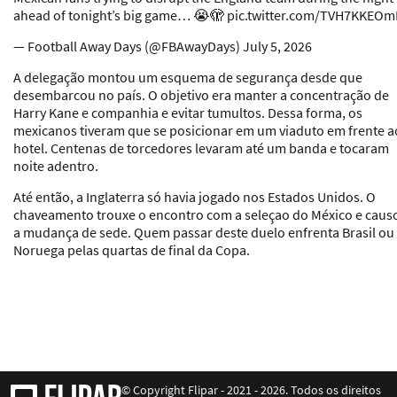
ahead of tonight’s big game… 😭🫣 pic.twitter.com/TVH7KKEOm
— Football Away Days (@FBAwayDays) July 5, 2026
A delegação montou um esquema de segurança desde que
desembarcou no país. O objetivo era manter a concentração de
Harry Kane e companhia e evitar tumultos. Dessa forma, os
mexicanos tiveram que se posicionar em um viaduto em frente a
hotel. Centenas de torcedores levaram até um banda e tocaram
noite adentro.
Até então, a Inglaterra só havia jogado nos Estados Unidos. O
chaveamento trouxe o encontro com a seleçao do México e caus
a mudança de sede. Quem passar deste duelo enfrenta Brasil ou
Noruega pelas quartas de final da Copa.
© Copyright Flipar - 2021 - 2026. Todos os direitos