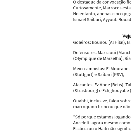
O destaque da convocação fic
Curiosamente, Marrocos estav
No entanto, apenas cinco joga
Ismael Saibari, Ayyoub Bouad
Vej
Goleiros:
Bounou (Al Hilal), E
Defensores:
Mazraoui (Manche
(Olympique de Marselha), Riad
Meio-campistas:
El Mourabet 
(Stuttgart) e Saibari (PSV);
Atacantes:
Ez Abde (Betis), T
(Strasbourg) e Echghouyabe (
Ouahbi, inclusive, falou sobr
marroquino brincou que não va
“Só porque estamos jogando c
Ancelotti agora mesmo como v
Escócia ou o Haiti não signif