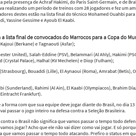
a pela presença de Achraf Hakimi, do Paris Saint-Germain, e de Bra
a realizando um período de treinos com 28 jogadores e fez um am
dores destes estão na lista final do técnico Mohamed Ouahbi para 
di, Yassine Gessime e Ayoub El Kaabi.
a a lista final de convocados do Marrocos para a Copa do Mu
l Kajoui (Berkane) e Tagnaouti (Asfar);
ster United), Salah-Eddine (PSV), Belammari (Al Ahly), Hakimi (PS
 (Crystal Palace), Halhal (KV Mechelen) e Diop (Fulham);
(Strasbourg), Bouaddi (Lille), El Aynaoui (Roma), Amrabat (Betis),
albi (Sunderland), Rahimi (Al Ain), El Kaabi (Olympiacos), Brahim Dí
Eintracht Frankfurt).
e a forma com que sua equipe deve jogar diante do Brasil, no dia 13
i passar o jogo inteiro na defesa contra a Seleção Brasileira.
ontra o Brasil não significa que vamos passar o tempo todo defe
amos jogar? Acho que ele não vai dizer como vai jogar. E só porq
ica que vamos passar o tempo todo atacando. Prefiro o status em qu