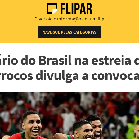
Diversão e informação em um
flip
NAVEGUE PELAS CATEGORIAS
rio do Brasil na estreia 
rocos divulga a convoc