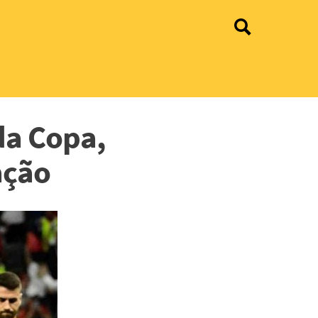
da Copa,
ação