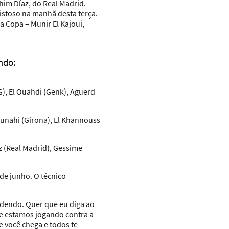
him Díaz, do Real Madrid.
istoso na manhã desta terça.
a Copa – Munir El Kajoui,
ndo:
G), El Ouahdi (Genk), Aguerd
 Ounahi (Girona), El Khannouss
az (Real Madrid), Gessime
 de junho. O técnico
ndendo. Quer que eu diga ao
ue estamos jogando contra a
e você chega e todos te