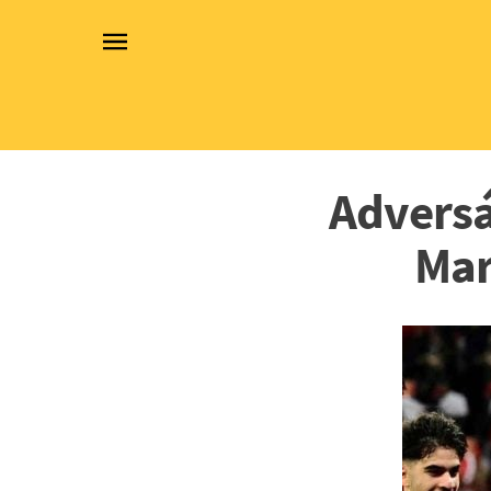
Adversá
Mar