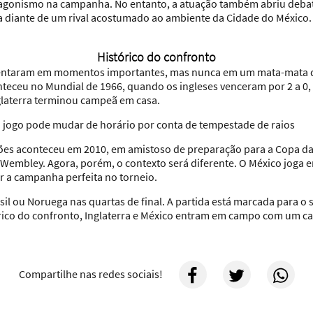
otagonismo na campanha. No entanto, a atuação também abriu deba
a diante de um rival acostumado ao ambiente da Cidade do México.
Histórico do confronto
nfrentaram em momentos importantes, mas nunca em um mata-mata
teceu no Mundial de 1966, quando os ingleses venceram por 2 a 0,
glaterra terminou campeã em casa.
: jogo pode mudar de horário por conta de tempestade de raios
ções aconteceu em 2010, em amistoso de preparação para a Copa da Á
Wembley. Agora, porém, o contexto será diferente. O México joga em
r a campanha perfeita no torneio.
il ou Noruega nas quartas de final. A partida está marcada para o 
rico do confronto, Inglaterra e México entram em campo com um c
Compartilhe nas redes sociais!