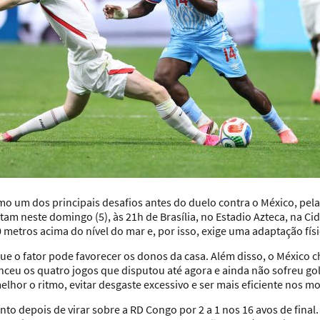
como um dos principais desafios antes do duelo contra o México, pela
am neste domingo (5), às 21h de Brasília, no Estadio Azteca, na Cid
0 metros acima do nível do mar e, por isso, exige uma adaptação fís
e o fator pode favorecer os donos da casa. Além disso, o México
nceu os quatro jogos que disputou até agora e ainda não sofreu gol
melhor o ritmo, evitar desgaste excessivo e ser mais eficiente nos 
nto depois de virar sobre a RD Congo por 2 a 1 nos 16 avos de fina