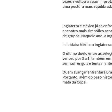
vezes e voltou a assumir pr
uma postura mais equilibrad
Inglaterra e México já se e
encontro mais simbólico acon
de grupos. Naquele ano, a In
Leia Mais:
México x Inglaterra
O último duelo entre as sele
venceu por 3 a 1, também em 
sem sofrer gols e tenta mante
Quem avançar enfrentará Bras
Portanto, além do peso histó
mata da Copa.