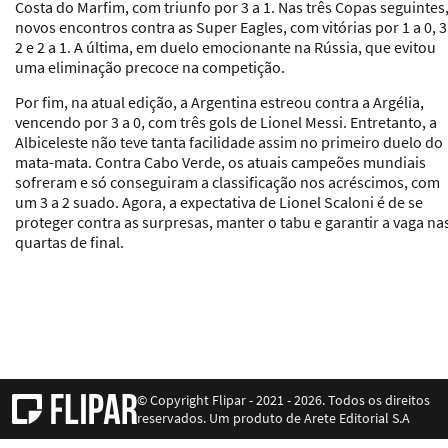
Costa do Marfim, com triunfo por 3 a 1. Nas três Copas seguintes
novos encontros contra as Super Eagles, com vitórias por 1 a 0, 3
2 e 2 a 1. A última, em duelo emocionante na Rússia, que evitou
uma eliminação precoce na competição.
Por fim, na atual edição, a Argentina estreou contra a Argélia,
vencendo por 3 a 0, com três gols de Lionel Messi. Entretanto, a
Albiceleste não teve tanta facilidade assim no primeiro duelo do
mata-mata. Contra Cabo Verde, os atuais campeões mundiais
sofreram e só conseguiram a classificação nos acréscimos, com
um 3 a 2 suado. Agora, a expectativa de Lionel Scaloni é de se
proteger contra as surpresas, manter o tabu e garantir a vaga na
quartas de final.
© Copyright Flipar - 2021 - 2026. Todos os direitos
reservados. Um produto de Arete Editorial S.A