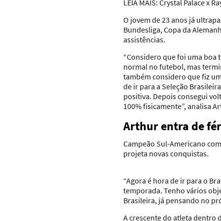
LEIA MAIS:
Crystal Palace x Ra
O jovem de 23 anos já ultrapa
Bundesliga, Copa da Alemanh
assistências.
“Considero que foi uma boa 
normal no futebol, mas termi
também considero que fiz um 
de ir para a Seleção Brasile
positiva. Depois consegui vol
100% fisicamente”, analisa Ar
Arthur entra de fé
Campeão Sul-Americano com a
projeta novas conquistas.
“Agora é hora de ir para o Bra
temporada. Tenho vários obje
Brasileira, já pensando no p
A crescente do atleta dentro