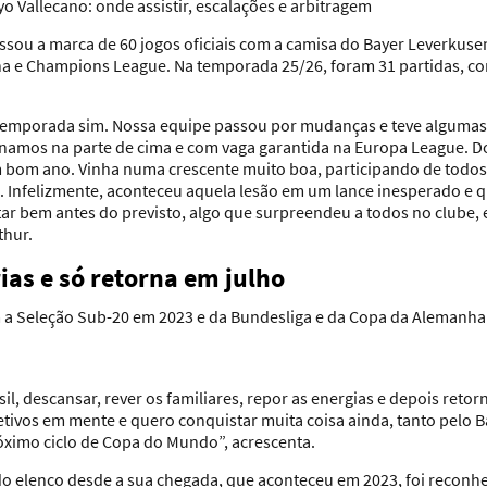
yo Vallecano: onde assistir, escalações e arbitragem
ssou a marca de 60 jogos oficiais com a camisa do Bayer Leverkusen
a e Champions League. Na temporada 25/26, foram 31 partidas, com
temporada sim. Nossa equipe passou por mudanças e teve algumas o
namos na parte de cima e com vaga garantida na Europa League. Do 
bom ano. Vinha numa crescente muito boa, participando de todos 
ira. Infelizmente, aconteceu aquela lesão em um lance inesperado e
tar bem antes do previsto, algo que surpreendeu a todos no clube, e
thur.
rias e só retorna em julho
 Seleção Sub-20 em 2023 e da Bundesliga e da Copa da Alemanha em
sil, descansar, rever os familiares, repor as energias e depois retor
tivos em mente e quero conquistar muita coisa ainda, tanto pelo 
róximo ciclo de Copa do Mundo”, acrescenta.
 do elenco desde a sua chegada, que aconteceu em 2023, foi recon