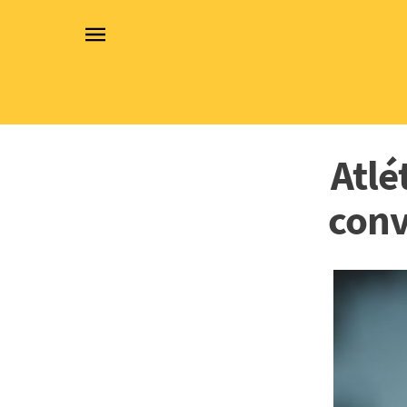
Atlé
conv