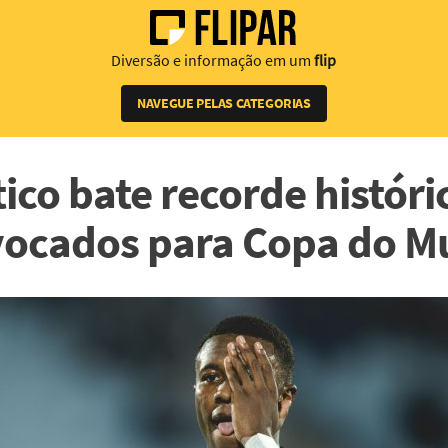
Diversão e informação em um
flip
NAVEGUE PELAS CATEGORIAS
tico bate recorde históri
ocados para Copa do 