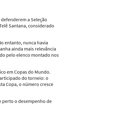
os defenderem a Seleção
 Telê Santana, considerado
No entanto, nunca havia
anha ainda mais relevância
tado pelo elenco montado nos
ético em Copas do Mundo.
articipado do torneio: o
esta Copa, o número cresce
de perto o desempenho de