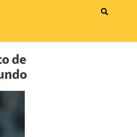
co de
Mundo