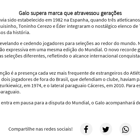
Galo supera marca que atravessou gerações
avia sido estabelecido em 1982 na Espanha, quando três atletican
 Luisinho, Toninho Cerezo e Éder integraram o nostálgico elenco de
os da história.
revelando e cedendo jogadores para seleções ao redor do mundo. 
tão expressiva em uma mesma edição do Mundial. O novo recorde g
as seleções diferentes, refletindo o alcance internacional conquis
ção é a presença cada vez mais frequente de estrangeiros do Atl
 dois jogadores de fora do Brasil, que defendiam o clube, haviam p
urkiewicz, em 1974, e o lateral paraguaio Cáceres, em 2010. Para 
paraguaio.
ro entra em pausa para a disputa do Mundial, o Galo acompanhará 
Compartilhe nas redes sociais!