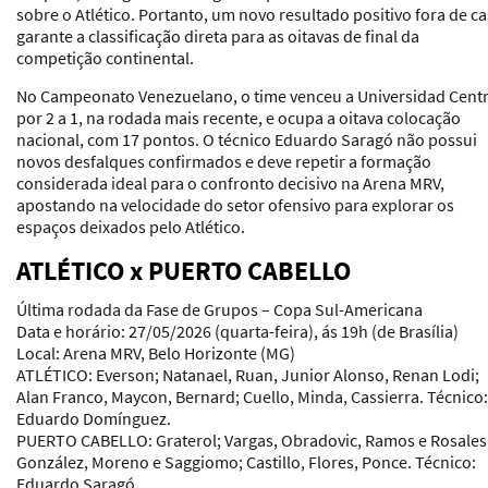
sobre o Atlético. Portanto, um novo resultado positivo fora de c
garante a classificação direta para as oitavas de final da
competição continental.
No Campeonato Venezuelano, o time venceu a Universidad Centr
por 2 a 1, na rodada mais recente, e ocupa a oitava colocação
nacional, com 17 pontos. O técnico Eduardo Saragó não possui
novos desfalques confirmados e deve repetir a formação
considerada ideal para o confronto decisivo na Arena MRV,
apostando na velocidade do setor ofensivo para explorar os
espaços deixados pelo Atlético.
ATLÉTICO x PUERTO CABELLO
Última rodada da Fase de Grupos – Copa Sul-Americana
Data e horário:
27/05/2026 (quarta-feira), ás 19h (de Brasília)
Local:
Arena MRV, Belo Horizonte (MG)
ATLÉTICO:
Everson; Natanael, Ruan, Junior Alonso, Renan Lodi;
Alan Franco, Maycon, Bernard; Cuello, Minda, Cassierra.
Técnico:
Eduardo Domínguez.
PUERTO CABELLO:
Graterol; Vargas, Obradovic, Ramos e Rosales
González, Moreno e Saggiomo; Castillo, Flores, Ponce.
Técnico:
Eduardo Saragó.