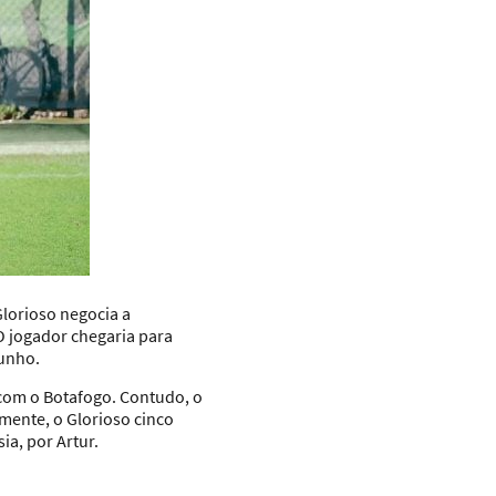
Glorioso negocia a
O jogador chegaria para
junho.
o com o Botafogo. Contudo, o
mente, o Glorioso cinco
ia, por Artur
.