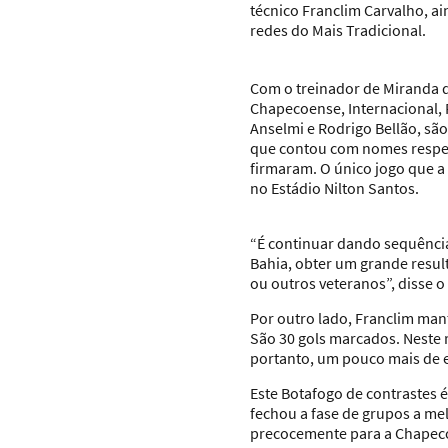
técnico Franclim Carvalho, a
redes do Mais Tradicional.
Com o treinador de Miranda d
Chapecoense, Internacional, R
Anselmi e Rodrigo Bellão, são
que contou com nomes respeit
firmaram. O único jogo que a 
no Estádio Nilton Santos.
“É continuar dando sequência
Bahia, obter um grande resul
ou outros veteranos”, disse o
Por outro lado, Franclim ma
São 30 gols marcados. Neste r
portanto, um pouco mais de e
Este Botafogo de contrastes 
fechou a fase de grupos a me
precocemente para a Chapecoe