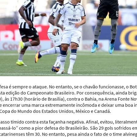
fesa é sempre o ataque. No entanto, se o chavão funcionasse, o Bo
a edição do Campeonato Brasileiro. Por consequência, ainda brig
, às 17h30 (horário de Brasília), contra o Bahia, na Arena Fonte N
 de encerrar uma marca extremamente incômoda e deixar uma boa i
Copa do Mundo dos Estados Unidos, México e Canadá.
asso tímido contra esta façanha negativa. Afinal, evitou, literalmen
assá-lo” como a pior defesa do Brasileirão. São 29 gols sofridos e
atarinenses têm 30. No entanto, pesa ainda o fato de o time alvin