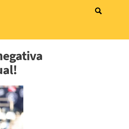
negativa
ual!