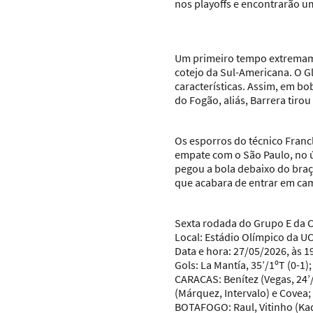
nos playoffs e encontrarão u
Um primeiro tempo extremam
cotejo da Sul-Americana. O G
características. Assim, em bo
do Fogão, aliás, Barrera tirou
Os esporros do técnico Francl
empate com o São Paulo, no ú
pegou a bola debaixo do braço
que acabara de entrar em cam
Sexta rodada do Grupo E da 
Local:
Estádio Olímpico da UC
Data e hora:
27/05/2026, às 19
Gols:
La Mantía, 35’/1ºT (0-1);
CARACAS:
Benítez (Vegas, 24’
(Márquez, Intervalo) e Covea;
BOTAFOGO:
Raul, Vitinho (Kad