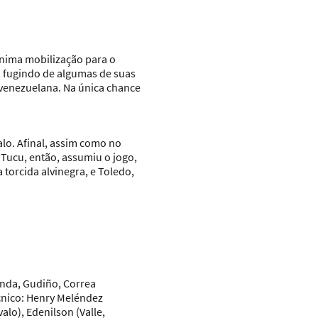
nima mobilização para o
, fugindo de algumas de suas
 venezuelana. Na única chance
alo. Afinal, assim como no
Tucu, então, assumiu o jogo,
 torcida alvinegra, e Toledo,
tonda, Gudiño, Correa
nico:
Henry Meléndez
valo), Edenilson (Valle,