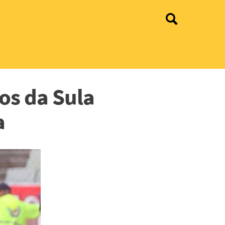
pos da Sula
a