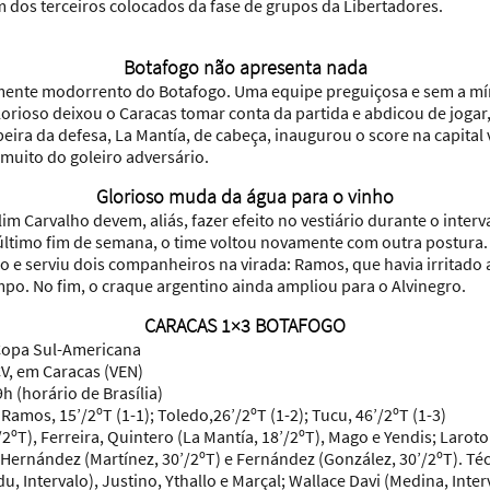
m dos terceiros colocados da fase de grupos da Libertadores.
Botafogo não apresenta nada
ente modorrento do Botafogo. Uma equipe preguiçosa e sem a mí
lorioso deixou o Caracas tomar conta da partida e abdicou de jogar
beira da defesa, La Mantía, de cabeça, inaugurou o
score
na capital
 muito do goleiro adversário.
Glorioso muda da água para o vinho
im Carvalho devem, aliás, fazer efeito no vestiário durante o interv
ltimo fim de semana, o time voltou novamente com outra postura. 
 e serviu dois companheiros na virada: Ramos, que havia irritado a
po. No fim, o craque argentino ainda ampliou para o Alvinegro.
CARACAS 1×3 BOTAFOGO
Copa Sul-Americana
V, em Caracas (VEN)
h (horário de Brasília)
 Ramos, 15’/2ºT (1-1); Toledo,26’/2ºT (1-2); Tucu, 46’/2ºT (1-3)
/2ºT), Ferreira, Quintero (La Mantía, 18’/2ºT), Mago e Yendis; Laro
 Hernández (Martínez, 30’/2ºT) e Fernández (González, 30’/2ºT).
Téc
u, Intervalo), Justino, Ythallo e Marçal; Wallace Davi (Medina, Inter