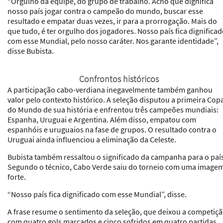
“Orgulho da equipe, do grupo de trabalho. Acho que dignifica
nosso país jogar contra o campeão do mundo, buscar esse
resultado e empatar duas vezes, ir para a prorrogação. Mais do
que tudo, é ter orgulho dos jogadores. Nosso país fica dignifica
com esse Mundial, pelo nosso caráter. Nos garante identidade”,
disse Bubista.
Confrontos históricos
A participação cabo-verdiana inegavelmente também ganhou
valor pelo contexto histórico. A seleção disputou a primeira Cop
do Mundo de sua história e enfrentou três campeões mundiais:
Espanha, Uruguai e Argentina. Além disso, empatou com
espanhóis e uruguaios na fase de grupos. O resultado contra o
Uruguai ainda influenciou a eliminação da Celeste.
Bubista também ressaltou o significado da campanha para o paí
Segundo o técnico, Cabo Verde saiu do torneio com uma image
forte.
“Nosso país fica dignificado com esse Mundial”, disse.
A frase resume o sentimento da seleção, que deixou a competiç
com quatro gols marcados e cinco sofridos em quatro partidas.