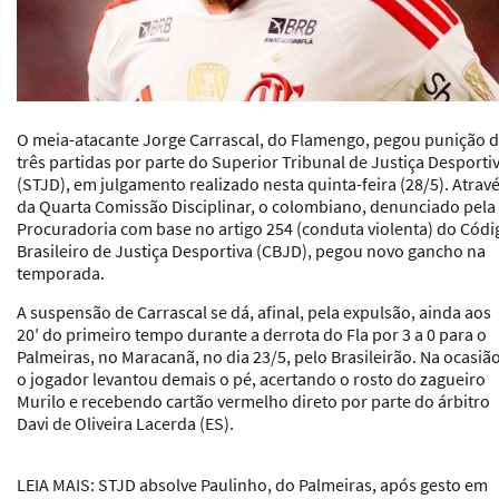
O meia-atacante Jorge Carrascal, do Flamengo, pegou punição 
três partidas por parte do Superior Tribunal de Justiça Desporti
(STJD), em julgamento realizado nesta quinta-feira (28/5). Atrav
da Quarta Comissão Disciplinar, o colombiano, denunciado pela
Procuradoria com base no artigo 254 (conduta violenta) do Códi
Brasileiro de Justiça Desportiva (CBJD), pegou novo gancho na
temporada.
A suspensão de Carrascal se dá, afinal, pela expulsão, ainda aos
20′ do primeiro tempo durante a derrota do Fla por 3 a 0 para o
Palmeiras, no Maracanã, no dia 23/5, pelo Brasileirão. Na ocasião
o jogador levantou demais o pé, acertando o rosto do zagueiro
Murilo e recebendo cartão vermelho direto por parte do árbitro
Davi de Oliveira Lacerda (ES).
LEIA MAIS
: STJD absolve Paulinho, do Palmeiras, após gesto em