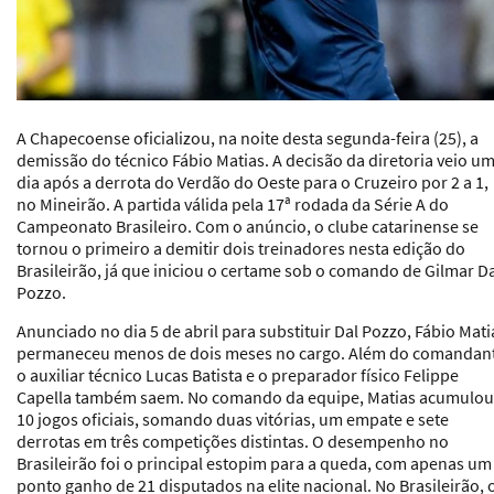
A Chapecoense oficializou, na noite desta segunda-feira (25), a
demissão do técnico Fábio Matias. A decisão da diretoria veio u
dia após a derrota do Verdão do Oeste para o Cruzeiro por 2 a 1,
no Mineirão. A partida válida pela 17ª rodada da Série A do
Campeonato Brasileiro. Com o anúncio, o clube catarinense se
tornou o primeiro a demitir dois treinadores nesta edição do
Brasileirão, já que iniciou o certame sob o comando de Gilmar D
Pozzo.
Anunciado no dia 5 de abril para substituir Dal Pozzo, Fábio Mati
permaneceu menos de dois meses no cargo. Além do comandan
o auxiliar técnico Lucas Batista e o preparador físico Felippe
Capella também saem. No comando da equipe, Matias acumulou
10 jogos oficiais, somando duas vitórias, um empate e sete
derrotas em três competições distintas. O desempenho no
Brasileirão foi o principal estopim para a queda, com apenas um
ponto ganho de 21 disputados na elite nacional. No Brasileirão, 