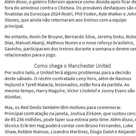
Além disso, o goleiro Ederson aparece como dúvida após ficar d
fora do amistoso contra o Chelsea. Os prováveis desfalques são 
finalistas da Eurocopa 2024 Rodri, Phil Foden, Kyle Walker e Joh
Stones, que ainda não retornaram aos treinos com a equipe
principal.
No entanto, Kevin De Bruyne, Bernardo Silva, Jeremy Doku, Rub
Dias, Manuel Akanji, Matheus Nunes e o novo reforço brasileiro,
Savinho, participaram dos treinos durante a semana e devem se
relacionados para o jogo.
Como chega o Manchester United
Por outro lado, o United terá alguns problemas para a decisão
deste sábado. O recém-contratado Leny Yoro, além de Rasmus
Hojlund e Tyrell Malacia, lesionados, estão fora da partida. Ao
mesmo tempo, Harry Maguire, Victor Lindelof e Jonny Evans são
dúvidas.
Mas, os Red Devils também têm motivos para comemorar.
Principal contratação na janela, Joshua Zirkzee, que custou cerc
de R$ 236 milhões, pode fazer sua estreia pelo time. Além disso, 
técnico Erik ten Hag poderá contar com Bruno Fernandes, Luke
Shaw, Kobbie Mainoo, Lisandro Martinez, Diogo Dalot e Alejand