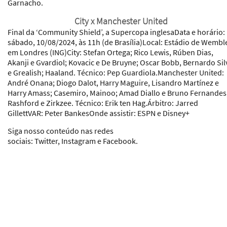
Garnacho.
City x Manchester United
Final da ‘Community Shield’, a Supercopa inglesa
Data e horário:
sábado, 10/08/2024, às 11h (de Brasília)
Local:
Estádio de Wemble
em Londres (ING)
City:
Stefan Ortega; Rico Lewis, Rúben Dias,
Akanji e Gvardiol; Kovacic e De Bruyne; Oscar Bobb, Bernardo Sil
e Grealish; Haaland.
Técnico:
Pep Guardiola.
Manchester United:
André Onana; Diogo Dalot, Harry Maguire, Lisandro Martínez e
Harry Amass; Casemiro, Mainoo; Amad Diallo e Bruno Fernandes
Rashford e Zirkzee.
Técnico:
Erik ten Hag.
Árbitro:
Jarred
Gillett
VAR:
Peter Bankes
Onde assistir:
ESPN e Disney+
Siga nosso conteúdo nas redes
sociais: Twitter, Instagram e Facebook
.