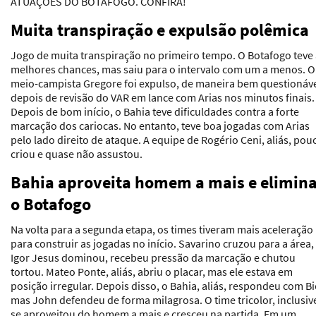
ATUAÇÕES DO BOTAFOGO. CONFIRA!
Muita transpiração e expulsão polêmica
Jogo de muita transpiração no primeiro tempo. O Botafogo teve
melhores chances, mas saiu para o intervalo com um a menos. O
meio-campista Gregore foi expulso, de maneira bem questionáve
depois de revisão do VAR em lance com Arias nos minutos finais.
Depois de bom início, o Bahia teve dificuldades contra a forte
marcação dos cariocas. No entanto, teve boa jogadas com Arias
pelo lado direito de ataque. A equipe de Rogério Ceni, aliás, pou
criou e quase não assustou.
Bahia aproveita homem a mais e elimin
o Botafogo
Na volta para a segunda etapa, os times tiveram mais aceleração
para construir as jogadas no início. Savarino cruzou para a área,
Igor Jesus dominou, recebeu pressão da marcação e chutou
tortou. Mateo Ponte, aliás, abriu o placar, mas ele estava em
posição irregular. Depois disso, o Bahia, aliás, respondeu com Bi
mas John defendeu de forma milagrosa. O time tricolor, inclusiv
se aproveitou do homem a mais e cresceu na partida. Em um