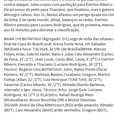
contra-ataque, Juba cruzou com perfeição para Everton Ribeiro.
Ele arrumou de peito para Thaciano, que finalizou, mas o goleir
alvinegro salvou. Aos 31, Bastos afastou um perigo quase em ci
da linha. E de tanto insistir, afinal, balançou as redes. Everton
Ribeiro passou para Luciano Rodríguez, que de primeira, marco
aos 41 minutos para decretar a classificação.
BAHIA 1×0 BOTAFOGO (Agregado: 2×1)
Jogo de volta das oitavas 
final da Copa do Brasil
Local
: Arena Fonte Nova, em Salvador
(BA)
Data e hora
: 7/8/2024, às 19h (de Brasília)
BAHIA
: Marcos
Felipe; Arias, Gabriel Xavier, Kanu e Juba; Caio Alexandre (Carlos
de Pena, 37’/2°T), Jean Lucas, Cauly (Biel, Cauly, 9’/2ºT) e Everto
Ribeiro; Everaldo e Thaciano (Luciano Rodríguez, 26’/2°T).
Técnico
: Rogério Ceni.
BOTAFOGO
: John; Mateo Ponte (Óscar
Romero, 42’/2°T), Barboza, Bastos, Cuiabano; Gregore, Marlon
Freitas (Allan, 22’/2°T), Luiz Henrique (Tchê Tchê, 30’/2°T),
Savarino (Carlos Alberto, 30’/2°T), Almada (Danilo Barbosa,
intervalo) e Igor Jesus.
Técnico
: Artur Jorge.
Gols
: Luciano
Rodríguez, 41’/2°T (1-0);
Árbitro
: Rafael Rodrigo Klein
(RS)
Auxiliares
: Bruno Boschilia (PR) e Michel Stanislau
(RS)
VAR
: André da Silva Bittencourt (RS)
Cartão amarelo
: Almada
(BOT), Caio Alexandre (BAH)
Cartão vermelho
: Gregore (BOT),