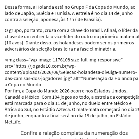
Dessa forma, a Holanda está no Grupo F da Copa do Mundo, ao
lado de Japão, Suécia e Tunísia. A estreia é no dia 14 de junho
contra a seleção japonesa, às 17h ( de Brasília).
O grupo, portanto, cruza com a chave do Brasil. Afinal, o líder da
chave de um enfrenta o vice-líder do outro no primeiro mata-ma
(16 avos). Diante disso, os holandeses podem ser os primeiros
adversários da seleção brasileira na fase eliminatória.
<img class="wp-image-1176108 size-full img-responsive"
src="https://jogada10.com.br/wp-
content/uploads/2026/06/Selecao-holandesa-divulga-numero-
das-camisas-dos-jogadores.jpg" alt="Numeração da Holanda pa
a Copa do Mundo –
Por fim, a Copa do Mundo 2026 ocorre nos Estados Unidos,
Canadá e México. Com 104 jogos ao todo, a estreia da competiçã
está marcada para o dia 11 de junho, no duelo entre México e
África do Sul, no Estádio Azteca. O mata-mata começará no dia 2
de junho, enquanto a final será no dia 19 de julho, no Estádio
MetLife.
Confira a relação completa da numeração dos