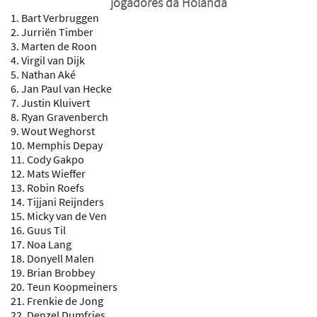
jogadores da Holanda
1. Bart Verbruggen
2. Jurriën Timber
3. Marten de Roon
4. Virgil van Dijk
5. Nathan Aké
6. Jan Paul van Hecke
7. Justin Kluivert
8. Ryan Gravenberch
9. Wout Weghorst
10. Memphis Depay
11. Cody Gakpo
12. Mats Wieffer
13. Robin Roefs
14. Tijjani Reijnders
15. Micky van de Ven
16. Guus Til
17. Noa Lang
18. Donyell Malen
19. Brian Brobbey
20. Teun Koopmeiners
21. Frenkie de Jong
22. Denzel Dumfries