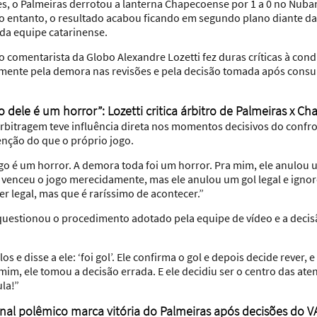
s, o Palmeiras derrotou a lanterna Chapecoense por 1 a 0 no Nuba
o entanto, o resultado acabou ficando em segundo plano diante d
da equipe catarinense.
 o comentarista da Globo Alexandre Lozetti fez duras críticas à con
mente pela demora nas revisões e pela decisão tomada após consul
o dele é um horror”: Lozetti critica árbitro de Palmeiras x C
a arbitragem teve influência direta nos momentos decisivos do conf
nção do que o próprio jogo.
ogo é um horror. A demora toda foi um horror. Pra mim, ele anulou
e venceu o jogo merecidamente, mas ele anulou um gol legal e igno
r legal, mas que é raríssimo de acontecer.”
uestionou o procedimento adotado pela equipe de vídeo e a decisã
s e disse a ele: ‘foi gol’. Ele confirma o gol e depois decide rever
, ele tomou a decisão errada. E ele decidiu ser o centro das aten
ula!”
inal polêmico marca vitória do Palmeiras após decisões do V