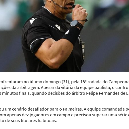
enfrentaram no último domingo (31), pela 18ª rodada do Campeonat
ções da arbitragem. Apesar da vitória da equipe paulista, o confro
 minutos finais, quando decisões do árbitro Felipe Fernandes de
ou um cenário desafiador para o Palmeiras. A equipe comandada po
om apenas dez jogadores em campo e precisou superar uma série d
 de seus titulares habituais.