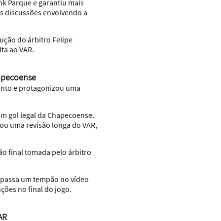
nk Parque e garantiu mais
as discussões envolvendo a
dução do árbitro Felipe
ta ao VAR.
hapecoense
ronto e protagonizou uma
 um gol legal da Chapecoense.
rou uma revisão longa do VAR,
o final tomada pelo árbitro
, e passa um tempão no vídeo
ções no final do jogo.
AR