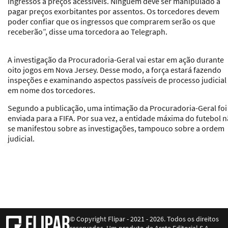
ingressos a preços acessíveis. Ninguém deve ser manipulado a
pagar preços exorbitantes por assentos. Os torcedores devem
poder confiar que os ingressos que comprarem serão os que
receberão”, disse uma torcedora ao Telegraph.
A investigação da Procuradoria-Geral vai estar em ação durante
oito jogos em Nova Jersey. Desse modo, a força estará fazendo
inspeções e examinando aspectos passíveis de processo judicial
em nome dos torcedores.
Segundo a publicação, uma intimação da Procuradoria-Geral foi
enviada para a FIFA. Por sua vez, a entidade máxima do futebol 
se manifestou sobre as investigações, tampouco sobre a ordem
judicial.
© Copyright Flipar - 2021 - 2026. Todos os direitos
reservados. Um produto de Arete Editorial S.A