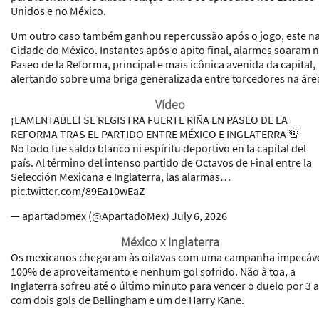
Unidos e no México.
Um outro caso também ganhou repercussão após o jogo, este n
Cidade do México. Instantes após o apito final, alarmes soaram 
Paseo de la Reforma, principal e mais icônica avenida da capital,
alertando sobre uma briga generalizada entre torcedores na áre
Vídeo
¡LAMENTABLE! SE REGISTRA FUERTE RIÑA EN PASEO DE LA
REFORMA TRAS EL PARTIDO ENTRE MÉXICO E INGLATERRA 🚨
No todo fue saldo blanco ni espíritu deportivo en la capital del
país. Al término del intenso partido de Octavos de Final entre la
Selección Mexicana e Inglaterra, las alarmas…
pic.twitter.com/89Ea10wEaZ
— apartadomex (@ApartadoMex) July 6, 2026
México x Inglaterra
Os mexicanos chegaram às oitavas com uma campanha impecáve
100% de aproveitamento e nenhum gol sofrido. Não à toa, a
Inglaterra sofreu até o último minuto para vencer o duelo por 3 a
com dois gols de Bellingham e um de Harry Kane.