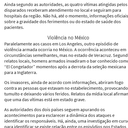
Ainda segundo as autoridades, as quatro vítimas atingidas pelos
disparados receberam atendimento no local e seguiram para
hospitais da região. Não há, até o momento, informações oficiai
sobre a gravidade dos ferimentos ou do estado de saúde dos
pacientes.
Violência no México
Paralelamente aos casos em Los Angeles, outro episódio de
violência armada ocorria no México. A ocorrência aconteceu em
circunstâncias semelhantes, mas no estado de Veracruz. Segun
relatos locais, homens armados invadiram o bar conhecido com
“El Congelador” momentos após a derrota da seleção mexicana
para a Inglaterra.
Os invasores, ainda de acordo com informações, abriram fogo
contra as pessoas que estavam no estabelecimento, provocando
tumulto e deixando vários feridos. Relatos da mídia local afirma
que uma das vítimas está em estado grave.
As autoridades dos dois países seguem apurando os
acontecimentos para esclarecer a dinâmica dos ataques e
identificar os responsáveis. Há, ainda, uma investigação em curs
para identificar se existe relação entre os episódios nos Estados