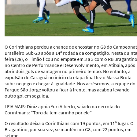
O Corinthians perdeu a chance de encostar no G8 do Campeona
Brasileiro Sub-20 após a 14ª rodada da competição. Nesta quinta
feira (28), o Timão ficou no empate em 3 a 3 com o RB Bragantino
no Centro de Performance e Desenvolvimento, em Atibaia, após
abrir dois gols de vantagem no primeiro tempo. No entanto, a
expulsão de Caraguá no início da etapa final fez o Massa Bruta
subir no jogo e chegar à igualdade. Nos acréscimos, a equipe do
Parque São Jorge voltou a ficar à frente, mas acabou levando
outro gol em seguida.
LEIA MAIS: Diniz apoia Yuri Alberto, vaiado na derrota do
Corinthians: “Torcida tem carinho por ele”
O resultado deixa o Corinthians com 19 pontos, em 11º lugar. O
Bragantino, por sua vez, se mantém no G8, com 22 pontos, em
sétimo.