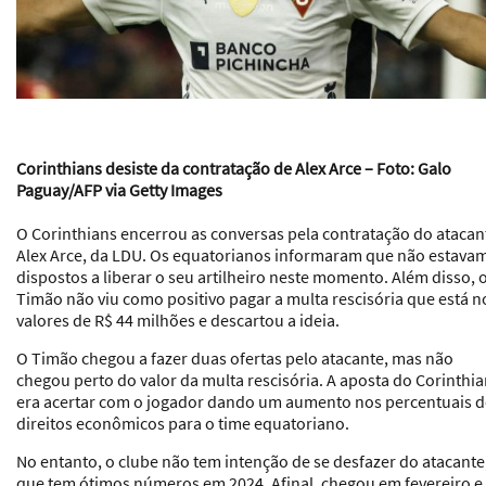
Corinthians desiste da contratação de Alex Arce – Foto: Galo
Paguay/AFP via Getty Images
O Corinthians encerrou as conversas pela contratação do atacan
Alex Arce, da LDU. Os equatorianos informaram que não estava
dispostos a liberar o seu artilheiro neste momento. Além disso, 
Timão não viu como positivo pagar a multa rescisória que está n
valores de R$ 44 milhões e descartou a ideia.
O Timão chegou a fazer duas ofertas pelo atacante, mas não
chegou perto do valor da multa rescisória. A aposta do Corinthi
era acertar com o jogador dando um aumento nos percentuais 
direitos econômicos para o time equatoriano.
No entanto, o clube não tem intenção de se desfazer do atacante
que tem ótimos números em 2024. Afinal, chegou em fevereiro e