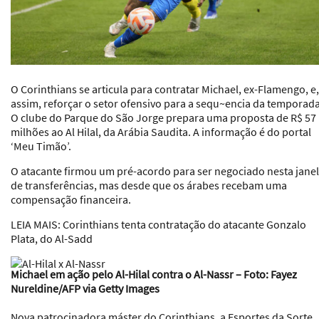
O Corinthians se articula para contratar Michael, ex-Flamengo, e,
assim, reforçar o setor ofensivo para a sequ~encia da temporada
O clube do Parque do São Jorge prepara uma proposta de R$ 57
milhões ao Al Hilal, da Arábia Saudita. A informação é do portal
‘Meu Timão’.
O atacante firmou um pré-acordo para ser negociado nesta jane
de transferências, mas desde que os árabes recebam uma
compensação financeira.
LEIA MAIS:
Corinthians tenta contratação do atacante Gonzalo
Plata, do Al-Sadd
Michael em ação pelo Al-Hilal contra o Al-Nassr – Foto: Fayez
Nureldine/AFP via Getty Images
Nova patrocinadora máster do Corinthians, a Esportes da Sorte,