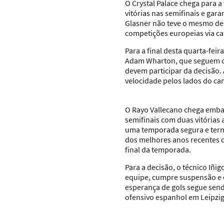
O Crystal Palace chega para 
vitórias nas semifinais e gar
Glasner não teve o mesmo de
competições europeias via c
Para a final desta quarta-feir
Adam Wharton, que seguem co
devem participar da decisão. 
velocidade pelos lados do c
O Rayo Vallecano chega emba
semifinais com duas vitórias 
uma temporada segura e termi
dos melhores anos recentes d
final da temporada.
Para a decisão, o técnico Iñi
equipe, cumpre suspensão e es
esperança de gols segue send
ofensivo espanhol em Leipzig