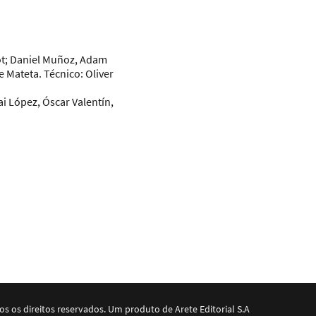
ot; Daniel Muñoz, Adam
pe Mateta.
Técnico:
Oliver
ai López, Óscar Valentín,
dos os direitos reservados. Um produto de Arete Editorial S.A