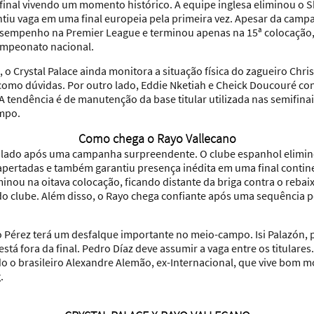
a final vivendo um momento histórico. A equipe inglesa eliminou o
antiu vaga em uma final europeia pela primeira vez. Apesar da campa
sempenho na Premier League e terminou apenas na 15ª colocação, 
ampeonato nacional.
a, o Crystal Palace ainda monitora a situação física do zagueiro Chr
mo dúvidas. Por outro lado, Eddie Nketiah e Cheick Doucouré con
A tendência é de manutenção da base titular utilizada nas semifinai
ampo.
Como chega o Rayo Vallecano
lado após uma campanha surpreendente. O clube espanhol elimin
apertadas e também garantiu presença inédita em uma final contine
nou na oitava colocação, ficando distante da briga contra o reb
o clube. Além disso, o Rayo chega confiante após uma sequência po
go Pérez terá um desfalque importante no meio-campo. Isi Palazón, p
tá fora da final. Pedro Díaz deve assumir a vaga entre os titulares.
o o brasileiro Alexandre Alemão, ex-Internacional, que vive bom m
.