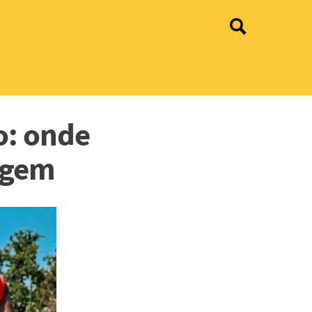
o: onde
ragem