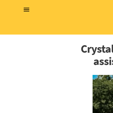
Crysta
assi