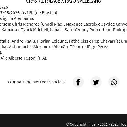
CRYSTAL PALACE X RAYO VALLECANO
25/26
7/05/2026, às 16h (de Brasília).
pzig, na Alemanha.
son; Chris Richards (Chadi Riad), Maxence Lacroix e Jaydee Canv
 Kamada e Tyrick Mitchell; Ismaila Sarr, Yéremy Pino e Jean-Philip
alla, Andrei Ratiu, Florian Lejeune, Pathé Ciss e Pep Chavarría; Un
; Ilias Akhomach e Alexandre Alemão.
Técnico:
Iñigo Pérez.
).
A) e Alberto Tegoni (ITA).
Compartilhe nas redes sociais!
© Copyright Flipar - 2021 - 2026. To