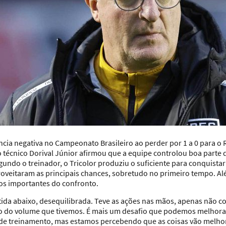
ncia negativa no
Campeonato Brasileiro ao perder por 1 a 0 para o
o técnico Dorival Júnior afirmou que a equipe controlou boa parte
gundo o treinador, o Tricolor produziu o suficiente para conquista
roveitaram as principais chances, sobretudo no primeiro tempo. Al
s importantes do confronto.
ida abaixo, desequilibrada. Teve as ações nas mãos, apenas não c
zão do volume que tivemos. É mais um desafio que podemos melhor
 treinamento, mas estamos percebendo que as coisas vão melhorar. 