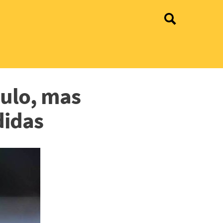
aulo, mas
didas