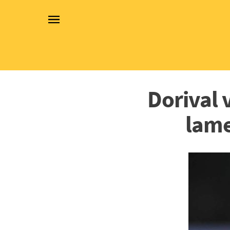
Dorival 
lame