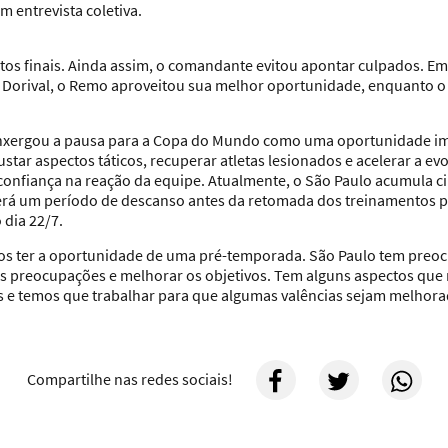
m entrevista coletiva.
utos finais. Ainda assim, o comandante evitou apontar culpados. Em 
ra Dorival, o Remo aproveitou sua melhor oportunidade, enquanto 
 enxergou a pausa para a Copa do Mundo como uma oportunidade im
star aspectos táticos, recuperar atletas lesionados e acelerar a ev
confiança na reação da equipe. Atualmente, o São Paulo acumula ci
 terá um período de descanso antes da retomada dos treinamentos pa
 dia 22/7.
s ter a oportunidade de uma pré-temporada. São Paulo tem preoc
as preocupações e melhorar os objetivos. Tem alguns aspectos qu
s e temos que trabalhar para que algumas valências sejam melhorad
Compartilhe nas redes sociais!