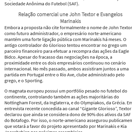
Sociedade Anônima do Futebol (SAF).
Relação comercial une John Textor e Evangelos
Marinakis
Embora a proposta não cite formalmente o nome de John Texto
como futuro administrador, o empresário norte-americano
mantém uma forte ligação pública com Marinakis há meses. O
antigo controlador do Glorioso tentou encontrar no grego um
parceiro financeiro para efetuar a recompra das ações da Eagle
Bidco. Apesar do fracasso das negociações na época, a
proximidade entre os dois empresários continuou no cenário
internacional. No mês passado, ambos assistiram juntos a uma
partida em Portugal entre o Rio Ave, clube administrado pelo
grego, e o Sporting.
O magnata europeu possui um portfólio pesado no futebol do
continente, controlando também as ações majoritárias do
Nottingham Forest, da Inglaterra, e do Olympiakos, da Grécia. E
entrevista recente concedida ao canal “Gigante Glorioso”, Textor
declarou que ainda se considera dono de 90% dos ativos da SAF
do Botafogo. Por isso, o norte-americano assegurou publicamen
que votará a favor do projeto apresentado por Marinakis e Kia
Joorabchian nas próximas assembleias.