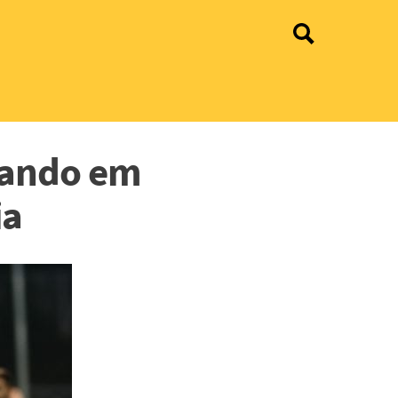
lhando em
ia