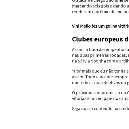
O atacante chegou ao time sé
marcando seis gols e dando u
renderam o prêmio de melhor 
Vini Mello fez um gol na vitór
Clubes europeus de
Assim, o bom desempenho tam
nas duas primeiras rodadas, s
na Sérvia e sonha com a artil
“Por mais que eu não tenha 
assim. Todo atacante sempre 
quero ficar nos objetivos do 
O próximo compromisso do Cuk
vitórias e um empate no cam
Siga nosso conteúdo nas rede