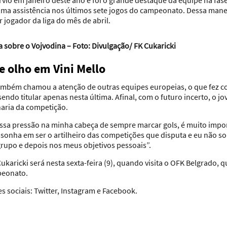
rvio em janeiro deste ano e foi o grande destaque da equipe na fas
ma assistência nos últimos sete jogos do campeonato. Dessa manei
jogador da liga do mês de abril.
ia sobre o Vojvodina – Foto: Divulgação/ FK Cukaricki
 olho em Vini Mello
bém chamou a atenção de outras equipes europeias, o que fez c
endo titular apenas nesta última. Afinal, com o futuro incerto, o 
haria da competição.
essa pressão na minha cabeça de sempre marcar gols, é muito imp
sonha em ser o artilheiro das competições que disputa e eu não so
grupo e depois nos meus objetivos pessoais”.
aricki será nesta sexta-feira (9), quando visita o OFK Belgrado
peonato.
s sociais: Twitter, Instagram e Facebook
.