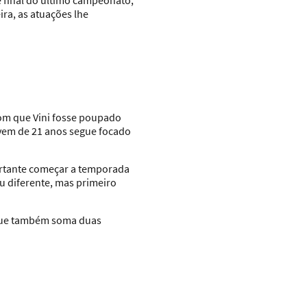
e final do último campeonato,
ra, as atuações lhe
om que Vini fosse poupado
jovem de 21 anos segue focado
ortante começar a temporada
u diferente, mas primeiro
, que também soma duas