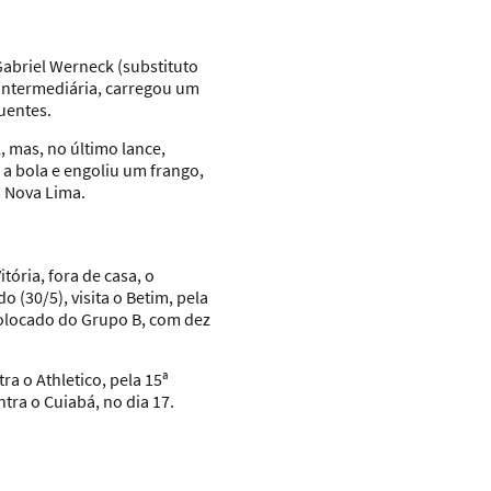
Gabriel Werneck (substituto
 intermediária, carregou um
uentes.
, mas, no último lance,
a bola e engoliu um frango,
m Nova Lima.
tória, fora de casa, o
(30/5), visita o Betim, pela
 colocado do Grupo B, com dez
a o Athletico, pela 15ª
tra o Cuiabá, no dia 17.