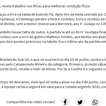
, revela trabalho nas férias para melhorar condição física
aças a erro na saída de bola do Fla. Após tiro de meta cobrado por 
rasileira), o Flamengo perdeu a bola e cochilou. Enrico recebeu da
pé direito, sem a menor chance para Werneck, aos 9′. Golaço no Cif
ambém houve falha do outro. A partida ia até os 45+5′ na etapa final
contou com o erro do goleiro Matheus Simões, que tentou encaixar 
ar dois pontos preciosos na tabela. Era o último ato da partida e
rasileirão Sub-20, o que só ocorrerá no dia 10 de junho, contra o Vi
s pelo Campeonato Mineiro da categoria. Primeiro, já neste sábado 
inte (6/6), recebe o Inter de Minas. Por lá, o Coelho é o segundo
po de descanso, visto que só volta a atuar no dia 9 de junho, contr
 A equipe carioca seguirá em casa para a rodada seguinte (#16), con
Compartilhe nas redes sociais!