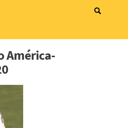
o América-
20