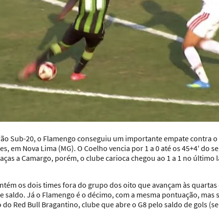
irão Sub-20, o Flamengo conseguiu um importante empate contra o
ntes, em Nova Lima (MG). O Coelho vencia por 1 a 0 até os 45+4′ do
as a Camargo, porém, o clube carioca chegou ao 1 a 1 no último 
ntém os dois times fora do grupo dos oito que avançam às quartas d
de saldo. Já o Flamengo é o décimo, com a mesma pontuação, mas s
 Red Bull Bragantino, clube que abre o G8 pelo saldo de gols (sei