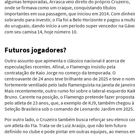
algumas temporadas, Arrasca veio direto do próprio Cruzeiro,
onde se firmava como um craque, conquistando títulos
importantes em sua passagem, que iniciou em 2014. Com dinhei
sobrando para investir, o Fla foi a Belo Horizonte e pagou a mult
do uruguaio, dando início a um período super vencedor na Gáve
com seu camisa 14, hoje número 10.
Futuros jogadores?
Outro assunto que apimenta o clássico nacional é acerca de
especulações recentes. Afinal, o Flamengo insistiu pela
contratação de Kaio Jorge no começo da temporada. O
centroavante de 24 anos teve brilhante ano de 2025 e teve o no
fortemente ventilado pelo lado flamenguista na janela de janeiro
Mais recentemente, outro rumo foi sobre o lateral-esquerdo Kai
Bruno. Carente na posição, o Flamengo pretende fazer proposta
pelo atleta de 23 anos, que, a exemplo de KJ9, também chegou à
Seleção Brasileira sob o comando de Leonardo Jardim em 2025.
Por outro lado, o Cruzeiro também busca reforçar seu elenco c
um atleta do Fla. Trata-se de Luiz Araújo, que não tem futuro
definido no clube e pode pintar em outras equipes, ao menos e